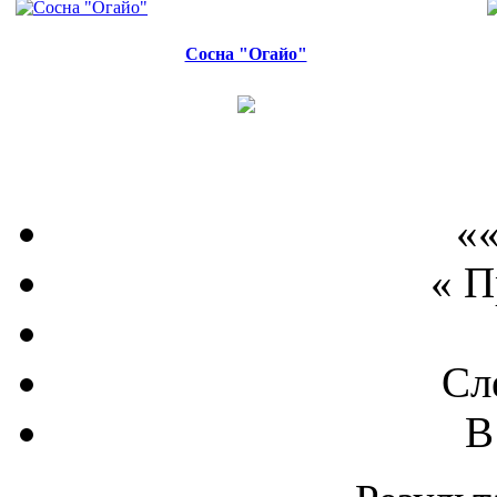
Сосна "Огайо"
««
« 
Сл
В